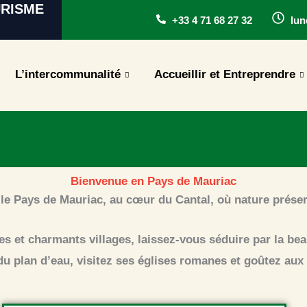
URISME
+33 4 71 68 27 32
lun
L’intercommunalité
Accueillir et Entreprendre
Bienvenue en Pays de Mauriac
le Pays de Mauriac, au cœur du Cantal, où nature préser
s et charmants villages, laissez-vous séduire par la beau
 plan d’eau, visitez ses églises romanes et goûtez aux s