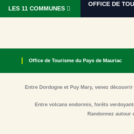
OFFICE DE TO
Aller
LES 11 COMMUNES
au
contenu
Office de Tourisme du Pays de Mauriac
Entre Dordogne et Puy Mary, venez découvrir 
Entre volcans endormis, forêts verdoyante
Randonnez autour du